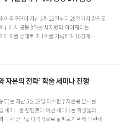
복구를 위한 목표
어축구단이 지난 5월 23일부터 26일까지 강원도
대회」에서 공동 3위를 차지했다.아이웨이는
사위원단은 복잡한 생체 데이터를 사용자가 쉽게
교 레오를 상대로 조 1위를 기록하며 16강에
는 한림대학교 사이다를 차례로 꺾고 4강에 올랐다.
교육(In-context
 3위로 대회를 마무리했다.이번 대회는 전국 대학
 측정에 그치던 국가 체력
이웨이는 이번 성과를 통해 전국 무대에서 경쟁력을
65일 실시간으로 안전벨트를 매고 운동하는 듯한
들로 구성된 축구 학회로, 교내외 각종 대회와
 자본의 전략’ 학술 세미나 진행
 연동 융합 연구를 통해 전 국민이 안전하게 국가
 밝혔다.
우)는 지난 5월 29일 마스턴투자운용 본사를
과 투자 전략을 다각적으로 살펴보기 위해 마련됐다.
ositive Impact)가 미래 글로벌 인재 양성을