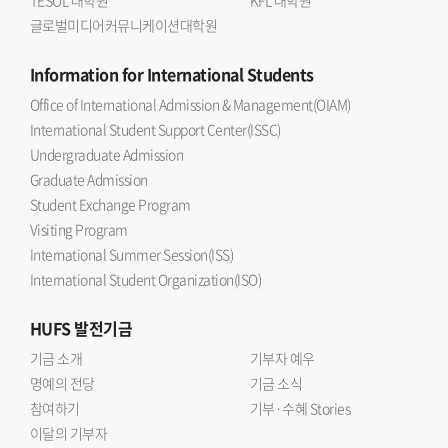
TESOL 대학원
KFL 대학원
글로벌미디어커뮤니케이션대학원
Information
for International Students
Office of International Admission & Management(OIAM)
International Student Support Center(ISSC)
Undergraduate Admission
Graduate Admission
Student Exchange Program
Visiting Program
International Summer Session(ISS)
International Student Organization(ISO)
HUFS
발전기금
기금 소개
기부자 예우
명예의 전당
기금 소식
참여하기
기부·수혜 Stories
이달의 기부자