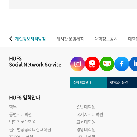
 맵
개인정보처리방침
게시판 운영세칙
대학정보공시
대학
HUFS
Social Network Service
전화번호 안내
찾아오시는 길
HUFS
입학안내
학부
일반대학원
통번역대학원
국제지역대학원
법학전문대학원
교육대학원
글로벌공공리더십대학원
경영대학원