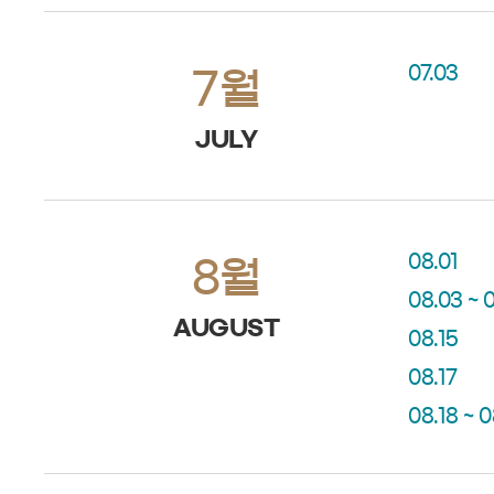
07.03
7월
JULY
08.01
8월
08.03 ~ 
AUGUST
08.15
08.17
08.18 ~ 