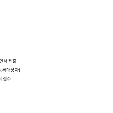
인서 제출
구등록대상자)
서 접수