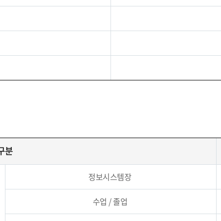
구분
정보시스템장
수업 / 졸업