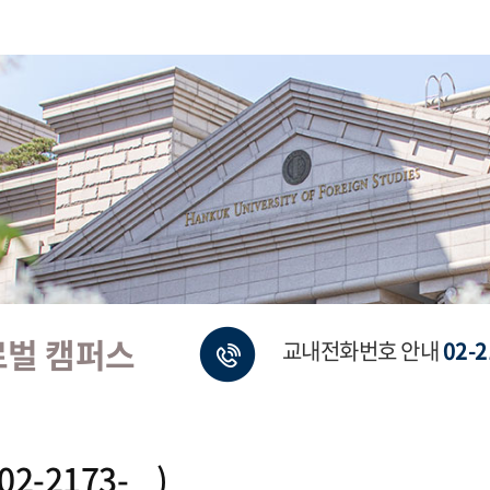
로벌 캠퍼스
교내전화번호 안내
02-2
-2173- )