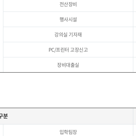
전산장비
행사시설
강의실 기자재
PC/프린터 고장신고
장비대출실
구분
입학팀장