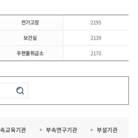
전기고장
2195
보건실
2139
우편물취급소
2170
속교육기관
부속연구기관
부설기관