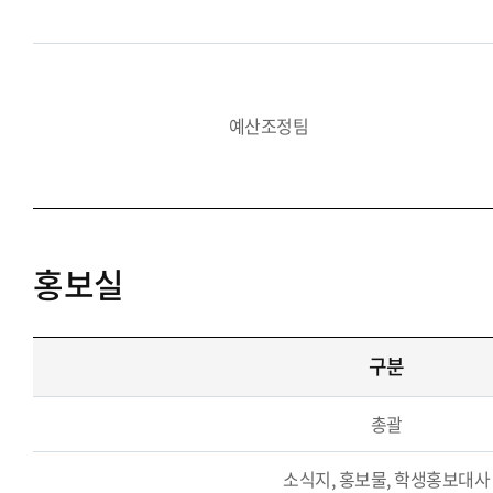
예산조정팀
홍보실
구분
총괄
소식지, 홍보물, 학생홍보대사