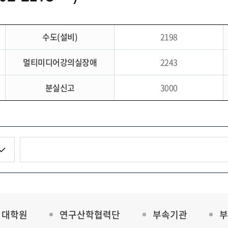
수도(설비)
2198
멀티미디어강의실장애
2243
분실신고
3000
대학원
연구산학협력단
부속기관
부