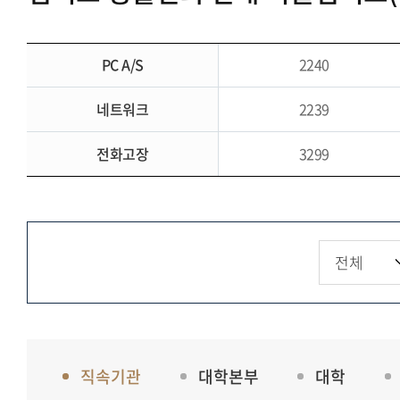
PC A/S
2240
네트워크
2239
전화고장
3299
직속기관
대학본부
대학