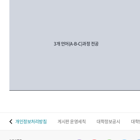
3개 언어(A-B-C)과정 전공
 맵
개인정보처리방침
게시판 운영세칙
대학정보공시
대학