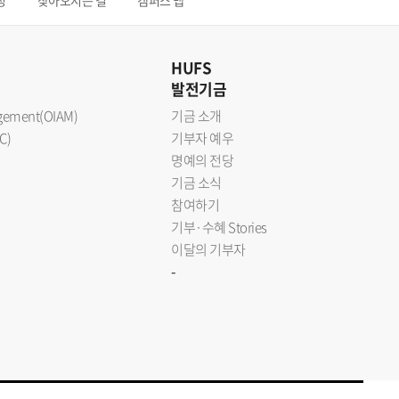
청
찾아오시는 길
캠퍼스 맵
HUFS
발전기금
nagement(OIAM)
기금 소개
C)
기부자 예우
명예의 전당
기금 소식
참여하기
기부·수혜 Stories
이달의 기부자
-