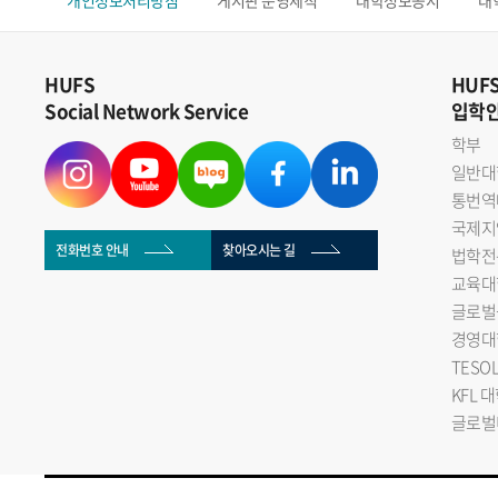
개인정보처리방침
게시판 운영세칙
대학정보공시
대
HUFS
HUF
Social Network Service
입학
학부
일반대
통번역
국제지
전화번호 안내
찾아오시는 길
법학전
교육대
글로벌
경영대
TESO
KFL 
글로벌