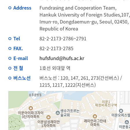
Address
Fundrasing and Cooperation Team,
Hankuk University of Foreign Studies,107
Imun-ro, Dongdaemun-gu, Seoul, 02450,
Republic of Korea
Tel
82-2-2173-2786~2791
FAX.
82-2-2173-2785
E-mail
hufsfund@hufs.ac.kr
전 철
1호선 외대앞 역
버스노선
버스노선 : 120, 147, 261, 273(간선버스) /
1215, 1217, 1222(지선버스)