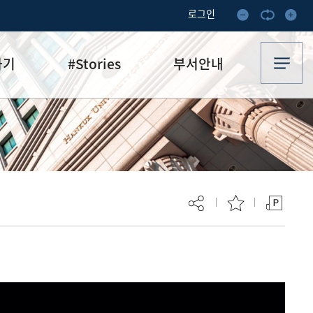
로그인
하기
#Stories
부서안내
기부·수혜스토리
업무안내
기금소식
오시는 길
추천
이달의 기부자
보
현재 페이지를 즐겨찾는 메뉴로
등록하시겠습니까?