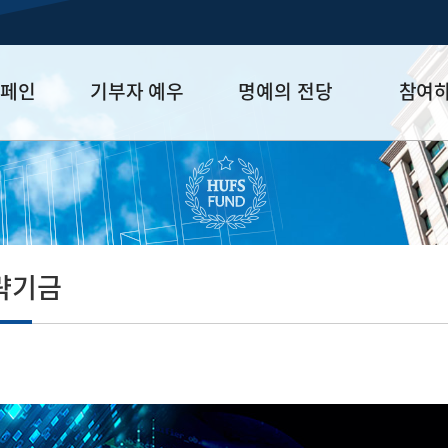
캠페인
기부자 예우
명예의 전당
참여
금
예우 프로그램
HUFS Honor
참여방법
세제 혜택
Diamond Club
기부하기
학금
Platinum Club
잠재기부자 
졸업동문 정
략기금
업데이트