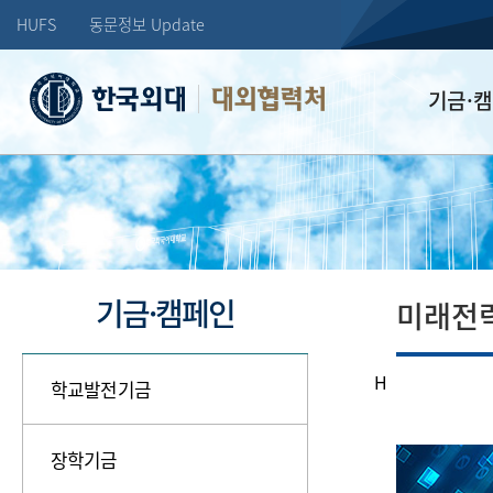
HUFS
동문정보 Update
대외협력처
기금·
학교발전기
장학기금
선배드림 장
기금·캠페인
미래전
H
학교발전기금
장학기금